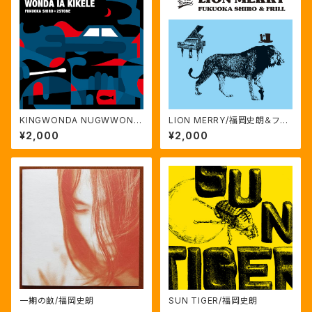
KINGWONDA NUGWWOND
LION MERRY/福岡史朗＆フリ
A IA KIKELE/福岡史朗+2STO
ル
¥2,000
¥2,000
NE
一期の畝/福岡史朗
SUN TIGER/福岡史朗