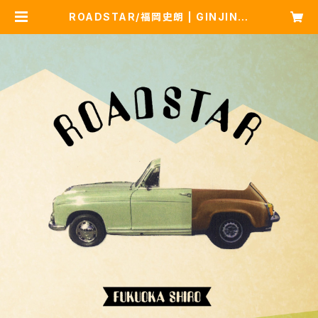
ROADSTAR/福岡史朗 | GINJIN B
ASE