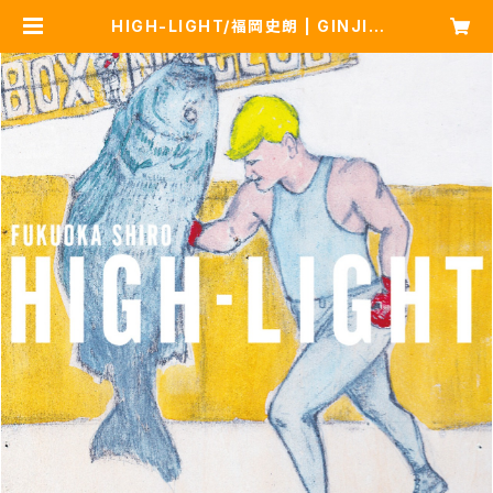
HIGH-LIGHT/福岡史朗 | GINJIN
BASE