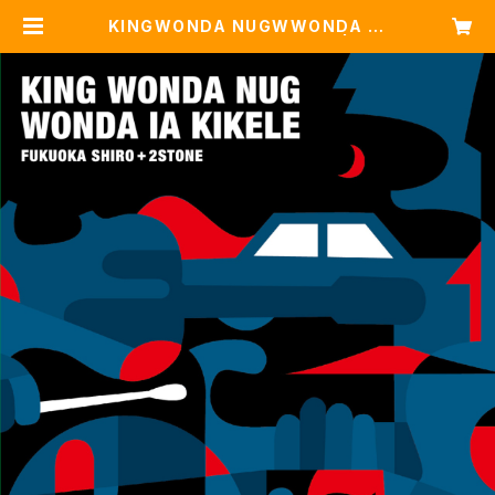
KINGWONDA NUGWWONDA IA
KIKELE/福岡史朗+2STONE | GIN
JIN BASE