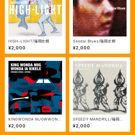
HIGH-LIGHT/福岡史朗
Sandal Blues/福岡史朗
¥2,000
¥2,000
KINGWONDA NUGWWOND
SPEEDY MANDRILL/福岡史
A IA KIKELE/福岡史朗+2STO
朗
¥2,000
¥2,000
NE