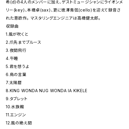
希(d)の4人のメンバーに加え、ゲストミュージシャンにライオンメ
リー(key)、本橋卓(sax)、更に徳澤青弦(cello)を迎えて録音さ
れた意欲作。 マスタリングエンジニアは高橋健太郎。
収録曲
1.風が吹くと
2.爪先までブルース
3.夜間飛行
4.午睡
5.君を想うよ
6.鳥の言葉
7.太陽暦
8.KING WONDA NUG WONDA IA KIKELE
9.タブレット
10.水族館
11.エンジン
12.風の絶え間