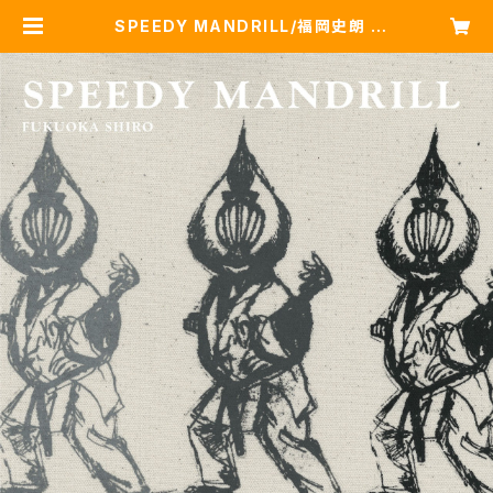
SPEEDY MANDRILL/福岡史朗 |
GINJIN BASE